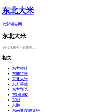
东北大米
七彩领券网
东北大米
相关
东方树叶
东鹏特饮
东北大米
东方墨兰
东方甄选
东阿阿胶
东崛
东鹏
东南亚度假穿搭