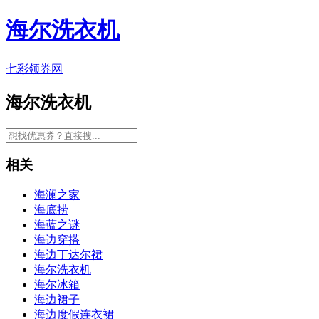
海尔洗衣机
七彩领券网
海尔洗衣机
相关
海澜之家
海底捞
海蓝之谜
海边穿搭
海边丁达尔裙
海尔洗衣机
海尔冰箱
海边裙子
海边度假连衣裙